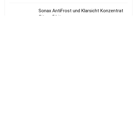
Sonax AntiFrost und Klarsicht Konzentrat
Citrus 5 Liter
17,49
€
Samsung GQ75QN900FTXZG Neo-QLED 8K
TV
2.659,00
€
Samsung Odyssey G85SD
(LS34DG850SUXEN) Monitor
630,45
€