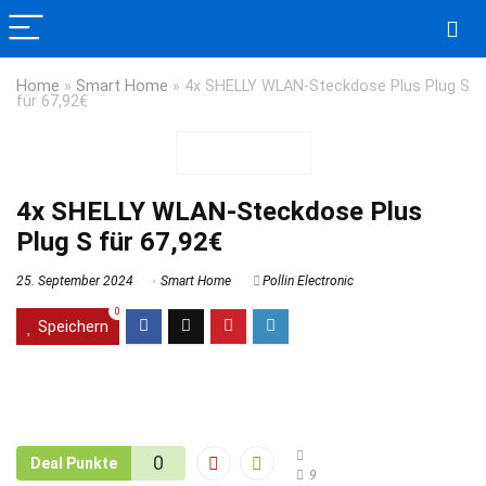
Home
»
Smart Home
»
4x SHELLY WLAN-Steckdose Plus Plug S
für 67,92€
4x SHELLY WLAN-Steckdose Plus
Plug S für 67,92€
25. September 2024
Smart Home
Pollin Electronic
0
Speichern
0
Deal Punkte
9