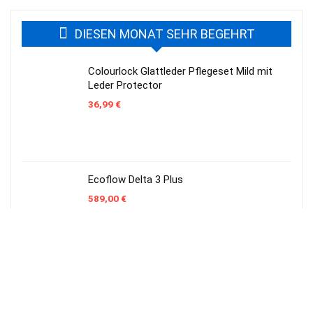
DIESEN MONAT SEHR BEGEHRT
Colourlock Glattleder Pflegeset Mild mit
Leder Protector
36,99
€
Ecoflow Delta 3 Plus
589,00
€
Sonax AntiFrost und Klarsicht Konzentrat
Citrus 5 Liter
17,49
€