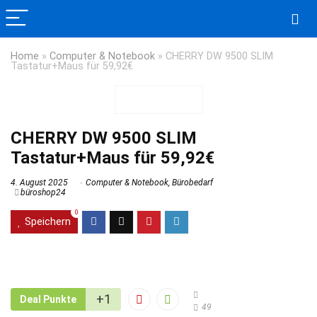
Home
»
Computer & Notebook
»
CHERRY DW 9500 SLIM
Tastatur+Maus für 59,92€
CHERRY DW 9500 SLIM
Tastatur+Maus für 59,92€
4. August 2025
Computer & Notebook
,
Bürobedarf
büroshop24
0
Speichern
+1
Deal Punkte
49