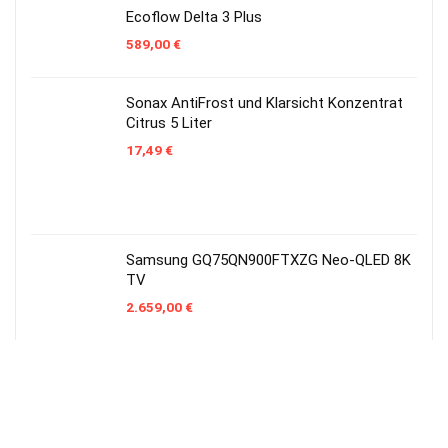
Ecoflow Delta 3 Plus
589,00
€
Sonax AntiFrost und Klarsicht Konzentrat
Citrus 5 Liter
17,49
€
Samsung GQ75QN900FTXZG Neo-QLED 8K
TV
2.659,00
€
Samsung Odyssey G85SD
(LS34DG850SUXEN) Monitor
630,45
€