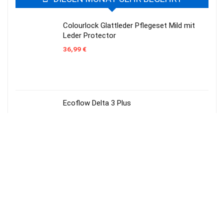
Colourlock Glattleder Pflegeset Mild mit
Leder Protector
36,99
€
Ecoflow Delta 3 Plus
589,00
€
Sonax AntiFrost und Klarsicht Konzentrat
Citrus 5 Liter
17,49
€