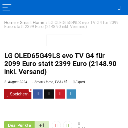
Home
»
Smart Home
»
LG OLED65G49LS evo TV G4 für 2099
Euro statt 2399 Euro (2148.90 inkl. Versand)
LG OLED65G49LS evo TV G4 für
2099 Euro statt 2399 Euro (2148.90
inkl. Versand)
2. August 2024
Smart Home
,
TV & Hifi
Expert
0
Speichern
+1
Deal Punkte