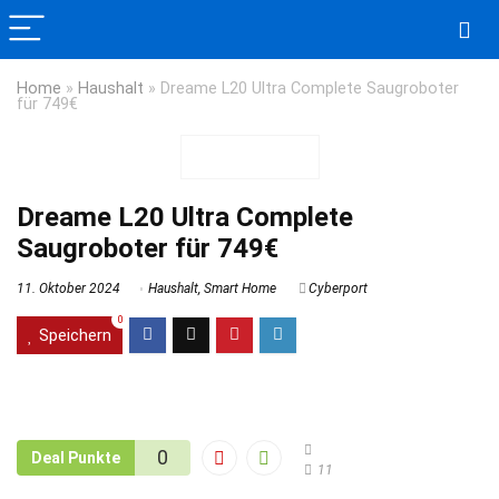
Home
»
Haushalt
»
Dreame L20 Ultra Complete Saugroboter
für 749€
Dreame L20 Ultra Complete
Saugroboter für 749€
11. Oktober 2024
Haushalt
,
Smart Home
Cyberport
0
Speichern
0
Deal Punkte
11