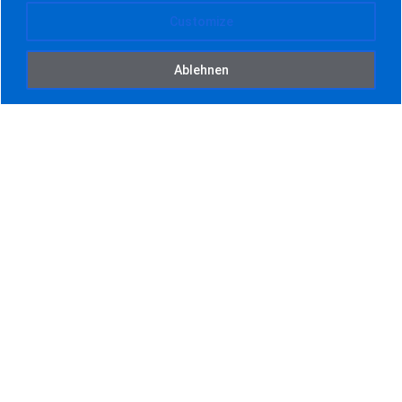
TV
Customize
2.659,00
€
Ablehnen