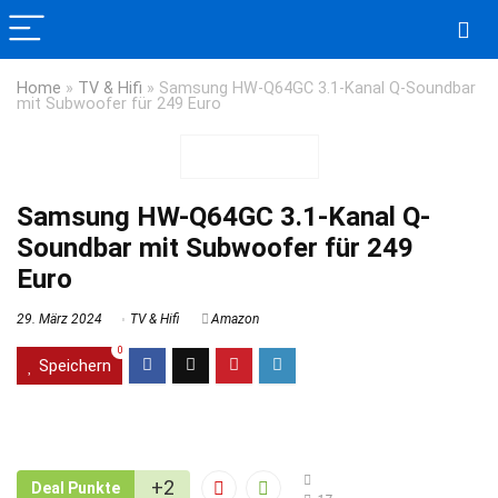
Home
»
TV & Hifi
»
Samsung HW-Q64GC 3.1-Kanal Q-Soundbar
mit Subwoofer für 249 Euro
Samsung HW-Q64GC 3.1-Kanal Q-
Soundbar mit Subwoofer für 249
Euro
29. März 2024
TV & Hifi
Amazon
0
Speichern
+2
Deal Punkte