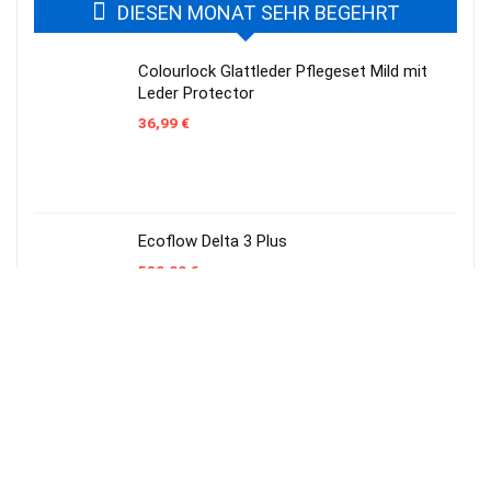
DIESEN MONAT SEHR BEGEHRT
Colourlock Glattleder Pflegeset Mild mit
Leder Protector
36,99
€
Ecoflow Delta 3 Plus
589,00
€
Sonax AntiFrost und Klarsicht Konzentrat
Citrus 5 Liter
17,49
€