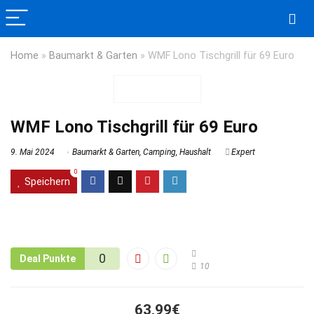
Home
»
Baumarkt & Garten
»
WMF Lono Tischgrill für 69 Euro
WMF Lono Tischgrill für 69 Euro
9. Mai 2024
Baumarkt & Garten
,
Camping
,
Haushalt
Expert
0
Speichern
0
Deal Punkte
10
63,99€