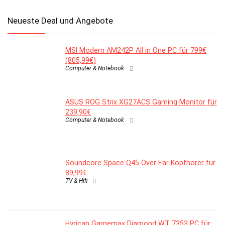
Neueste Deal und Angebote
MSI Modern AM242P All in One PC für 799€
(805,99€)
Computer & Notebook
ASUS ROG Strix XG27ACS Gaming Monitor für
239,90€
Computer & Notebook
Soundcore Space Q45 Over Ear Kopfhörer für
89,99€
TV & Hifi
Hyrican Gamemax Diamond WT 7353 PC für